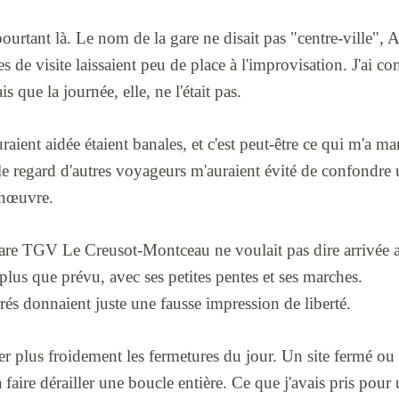
 pourtant là. Le nom de la gare ne disait pas "centre-ville",
res de visite laissaient peu de place à l'improvisation. J'ai c
ais que la journée, elle, ne l'était pas.
raient aidée étaient banales, et c'est peut-être ce qui m'a m
t le regard d'autres voyageurs m'auraient évité de confondre 
anœuvre.
are TGV Le Creusot-Montceau ne voulait pas dire arrivée a
lus que prévu, avec ses petites pentes et ses marches.
rrés donnaient juste une fausse impression de liberté.
der plus froidement les fermetures du jour. Un site fermé ou
 faire dérailler une boucle entière. Ce que j'avais pris pour 