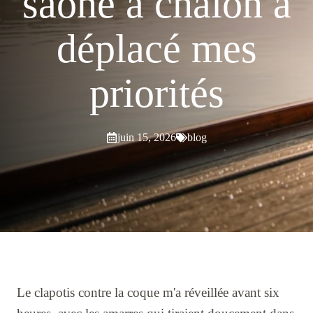
saône à chalon a
déplacé mes
priorités
juin 15, 2026
blog
Le clapotis contre la coque m'a réveillée avant six