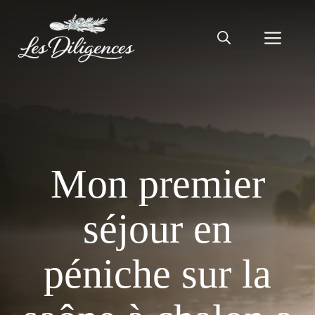
Aller
au
Men
contenu
Mon premier
séjour en
péniche sur la