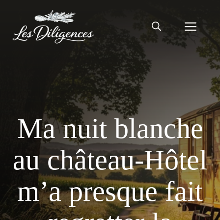
Aller
au
Men
contenu
Ma nuit blanche
au château-Hôtel
m’a presque fait