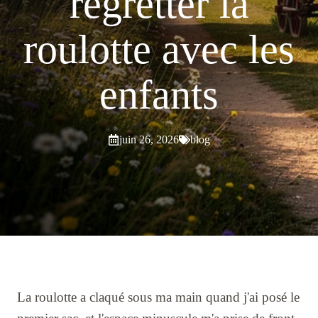
regretter la
roulotte avec les
enfants
juin 26, 2026
blog
La roulotte a claqué sous ma main quand j'ai posé le