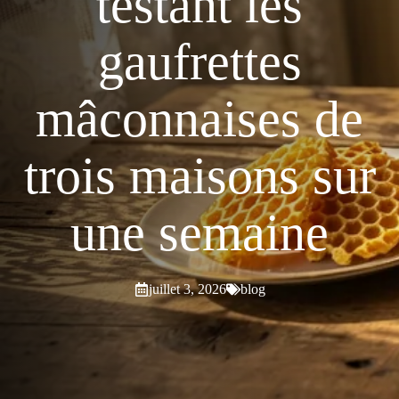
testant les
gaufrettes
mâconnaises de
trois maisons sur
une semaine
juillet 3, 2026
blog